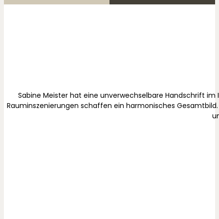
Sabine Meister hat eine unverwechselbare Handschrift im Int
Rauminszenierungen schaffen ein harmonisches Gesamtbild. Bes
u